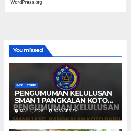
WordPress.org
You missed
INFO
TOPIK
PENGUMUMAN KELULUSAN
SMAN 1 PANGKALAN KOTO
BARU TAHUN AJARAN 2025-
MAY 4, 2026
BJSYAFRIZAL
2026