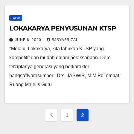
TOPIK
LOKAKARYA PENYUSUNAN KTSP
JUNE 8, 2020
BJSYAFRIZAL
"Melalui Lokakarya, kita lahirkan KTSP yang
kompetitif dan mudah dalam pelaksanaan. Demi
terciptanya generasi yang berkarakter
bangsa"Narasumber : Drs. JASWIR, M.M.PdTempat :
Ruang Majelis Guru
Posts
1
2
pagination