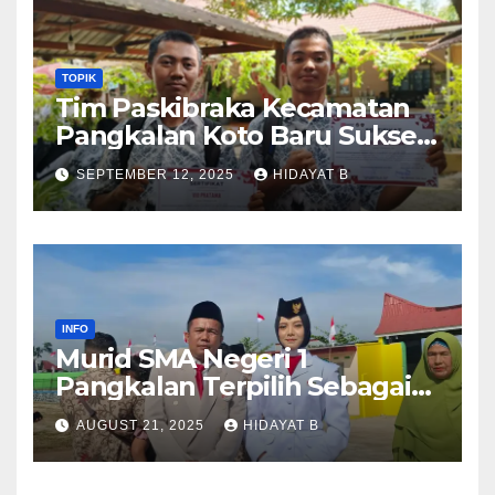
TOPIK
Tim Paskibraka Kecamatan
Pangkalan Koto Baru Sukses
Laksanakan Tugas pada
SEPTEMBER 12, 2025
HIDAYAT B
Upacara 17 Agustus 2025
INFO
Murid SMA Negeri 1
Pangkalan Terpilih Sebagai
Anggota Paskibra Tingkat
AUGUST 21, 2025
HIDAYAT B
Kabupaten Lima Puluh Kota