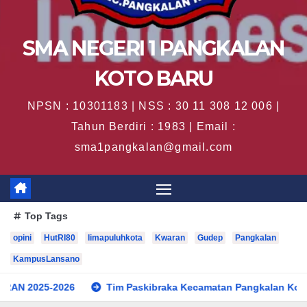
SMA NEGERI 1 PANGKALAN
KOTO BARU
NPSN : 10301183 | NSS : 30 11 308 12 006 |
Tahun Berdiri : 1983 | Email :
sma1pangkalan@gmail.com
Top Tags
opini
HutRI80
limapuluhkota
Kwaran
Gudep
Pangkalan
KampusLansano
6
Tim Paskibraka Kecamatan Pangkalan Koto Baru Sukses 