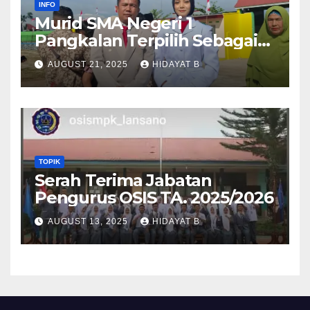
INFO
Murid SMA Negeri 1
Pangkalan Terpilih Sebagai
Anggota Paskibra Tingkat
AUGUST 21, 2025
HIDAYAT B
Kabupaten Lima Puluh Kota
TOPIK
Serah Terima Jabatan
Pengurus OSIS TA. 2025/2026
AUGUST 13, 2025
HIDAYAT B