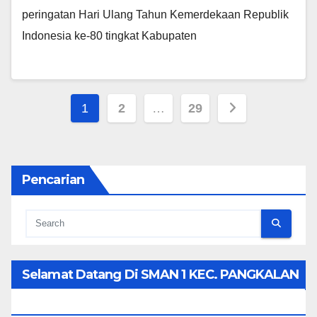
peringatan Hari Ulang Tahun Kemerdekaan Republik
Indonesia ke-80 tingkat Kabupaten
Posts
1
2
…
29
pagination
Pencarian
Selamat Datang Di SMAN 1 KEC. PANGKALAN
KOTO BARU