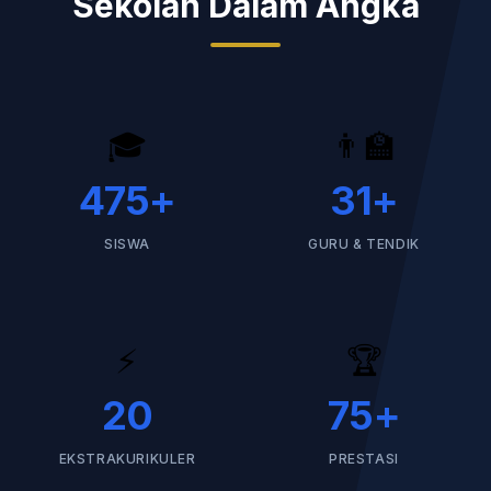
Sekolah Dalam Angka
🎓
👨‍🏫
475
+
31
+
SISWA
GURU & TENDIK
⚡
🏆
20
75
+
EKSTRAKURIKULER
PRESTASI