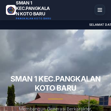
SMAN 1
KEC.PANGKALA
N KOTO BARU
PANGKALAN KOTO BARU
SELAMAT DATA
SMAN 1 KEC.PANGKALAN
KOTO BARU
Membangun Generasi Berkarakter,