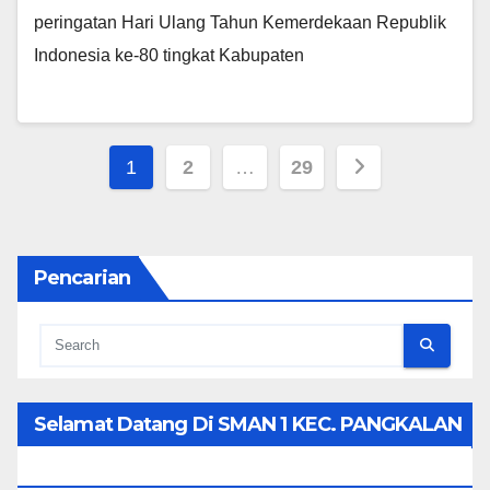
peringatan Hari Ulang Tahun Kemerdekaan Republik
Indonesia ke-80 tingkat Kabupaten
Posts
1
2
…
29
pagination
Pencarian
Selamat Datang Di SMAN 1 KEC. PANGKALAN
KOTO BARU