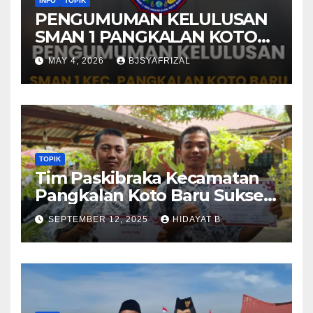
INFO
TOPIK
PENGUMUMAN KELULUSAN
SMAN 1 PANGKALAN KOTO
BARU TAHUN AJARAN 2025-
MAY 4, 2026
BJSYAFRIZAL
2026
TOPIK
Tim Paskibraka Kecamatan
Pangkalan Koto Baru Sukses
Laksanakan Tugas pada
SEPTEMBER 12, 2025
HIDAYAT B
Upacara 17 Agustus 2025