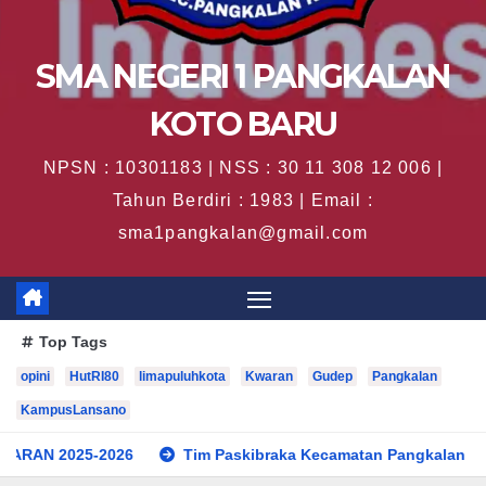
SMA NEGERI 1 PANGKALAN
KOTO BARU
NPSN : 10301183 | NSS : 30 11 308 12 006 |
Tahun Berdiri : 1983 | Email :
sma1pangkalan@gmail.com
Top Tags
opini
HutRI80
limapuluhkota
Kwaran
Gudep
Pangkalan
KampusLansano
26
Tim Paskibraka Kecamatan Pangkalan Koto Baru Sukses