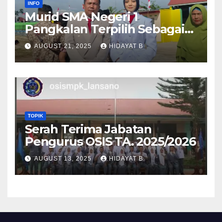
INFO
Murid SMA Negeri 1
Pangkalan Terpilih Sebagai
Anggota Paskibra Tingkat
AUGUST 21, 2025
HIDAYAT B
Kabupaten Lima Puluh Kota
TOPIK
Serah Terima Jabatan
Pengurus OSIS TA. 2025/2026
AUGUST 13, 2025
HIDAYAT B