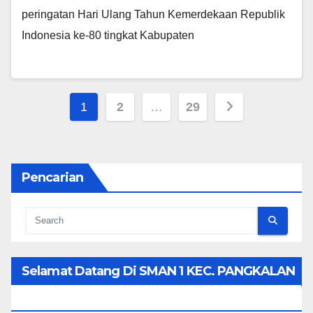
peringatan Hari Ulang Tahun Kemerdekaan Republik
Indonesia ke-80 tingkat Kabupaten
Posts
1
2
…
29
pagination
Pencarian
Selamat Datang Di SMAN 1 KEC. PANGKALAN
KOTO BARU