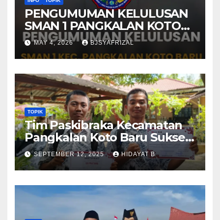
INFO
TOPIK
PENGUMUMAN KELULUSAN
SMAN 1 PANGKALAN KOTO
BARU TAHUN AJARAN 2025-
MAY 4, 2026
BJSYAFRIZAL
2026
TOPIK
Tim Paskibraka Kecamatan
Pangkalan Koto Baru Sukses
Laksanakan Tugas pada
SEPTEMBER 12, 2025
HIDAYAT B
Upacara 17 Agustus 2025