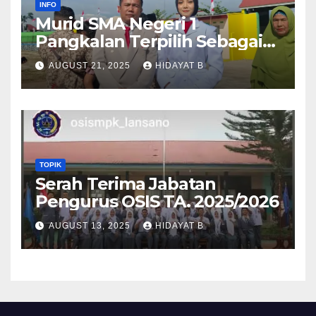
INFO
Murid SMA Negeri 1
Pangkalan Terpilih Sebagai
Anggota Paskibra Tingkat
AUGUST 21, 2025
HIDAYAT B
Kabupaten Lima Puluh Kota
TOPIK
Serah Terima Jabatan
Pengurus OSIS TA. 2025/2026
AUGUST 13, 2025
HIDAYAT B