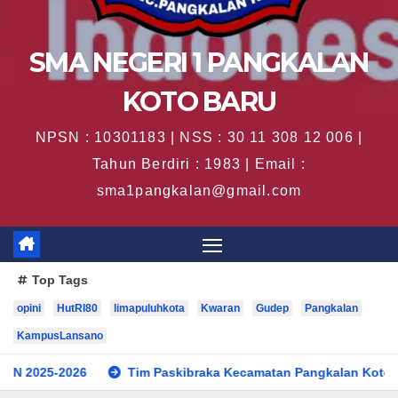
SMA NEGERI 1 PANGKALAN
KOTO BARU
NPSN : 10301183 | NSS : 30 11 308 12 006 |
Tahun Berdiri : 1983 | Email :
sma1pangkalan@gmail.com
Top Tags
opini
HutRI80
limapuluhkota
Kwaran
Gudep
Pangkalan
KampusLansano
Tim Paskibraka Kecamatan Pangkalan Koto Baru Sukses L