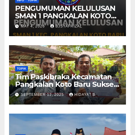
INFO
TOPIK
PENGUMUMAN KELULUSAN
SMAN 1 PANGKALAN KOTO
BARU TAHUN AJARAN 2025-
MAY 4, 2026
BJSYAFRIZAL
2026
TOPIK
Tim Paskibraka Kecamatan
Pangkalan Koto Baru Sukses
Laksanakan Tugas pada
SEPTEMBER 12, 2025
HIDAYAT B
Upacara 17 Agustus 2025