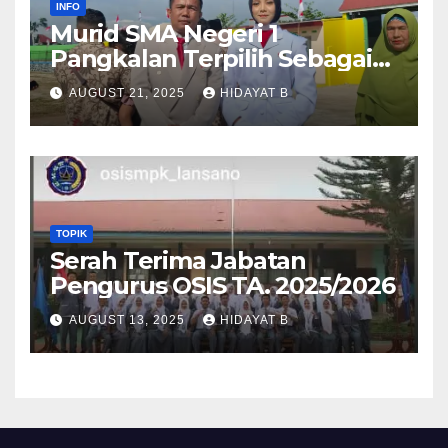
INFO
Murid SMA Negeri 1
Pangkalan Terpilih Sebagai
Anggota Paskibra Tingkat
AUGUST 21, 2025
HIDAYAT B
Kabupaten Lima Puluh Kota
TOPIK
Serah Terima Jabatan
Pengurus OSIS TA. 2025/2026
AUGUST 13, 2025
HIDAYAT B