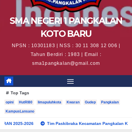
SMA NEGERI 1 PANGKALAN
KOTO BARU
NPSN : 10301183 | NSS : 30 11 308 12 006 |
Tahun Berdiri : 1983 | Email :
sma1pangkalan@gmail.com
Top Tags
opini
HutRI80
limapuluhkota
Kwaran
Gudep
Pangkalan
KampusLansano
26
Tim Paskibraka Kecamatan Pangkalan Koto Baru Sukses