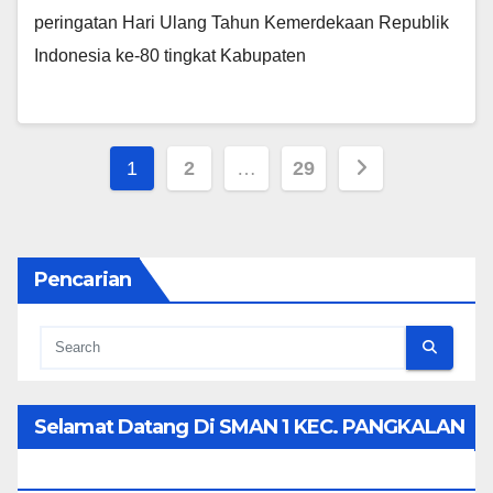
peringatan Hari Ulang Tahun Kemerdekaan Republik
Indonesia ke-80 tingkat Kabupaten
Posts
1
2
…
29
pagination
Pencarian
Selamat Datang Di SMAN 1 KEC. PANGKALAN
KOTO BARU