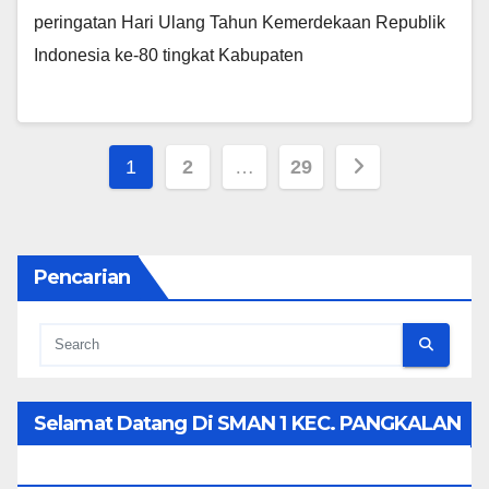
peringatan Hari Ulang Tahun Kemerdekaan Republik
Indonesia ke-80 tingkat Kabupaten
Posts
1
2
…
29
pagination
Pencarian
Selamat Datang Di SMAN 1 KEC. PANGKALAN
KOTO BARU