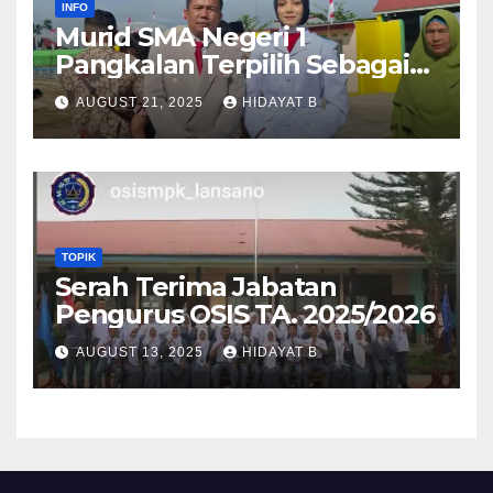
INFO
Murid SMA Negeri 1
Pangkalan Terpilih Sebagai
Anggota Paskibra Tingkat
AUGUST 21, 2025
HIDAYAT B
Kabupaten Lima Puluh Kota
TOPIK
Serah Terima Jabatan
Pengurus OSIS TA. 2025/2026
AUGUST 13, 2025
HIDAYAT B