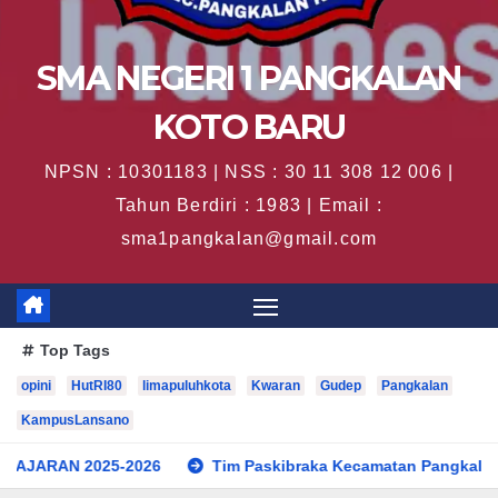
SMA NEGERI 1 PANGKALAN
KOTO BARU
NPSN : 10301183 | NSS : 30 11 308 12 006 |
Tahun Berdiri : 1983 | Email :
sma1pangkalan@gmail.com
Top Tags
opini
HutRI80
limapuluhkota
Kwaran
Gudep
Pangkalan
KampusLansano
-2026
Tim Paskibraka Kecamatan Pangkalan Koto Baru Su