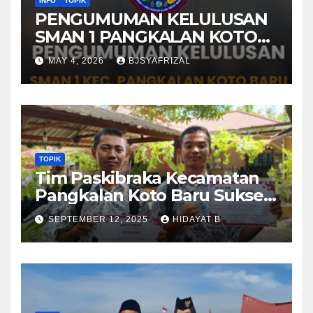
INFO
TOPIK
PENGUMUMAN KELULUSAN
SMAN 1 PANGKALAN KOTO
BARU TAHUN AJARAN 2025-
MAY 4, 2026
BJSYAFRIZAL
2026
TOPIK
Tim Paskibraka Kecamatan
Pangkalan Koto Baru Sukses
Laksanakan Tugas pada
SEPTEMBER 12, 2025
HIDAYAT B
Upacara 17 Agustus 2025