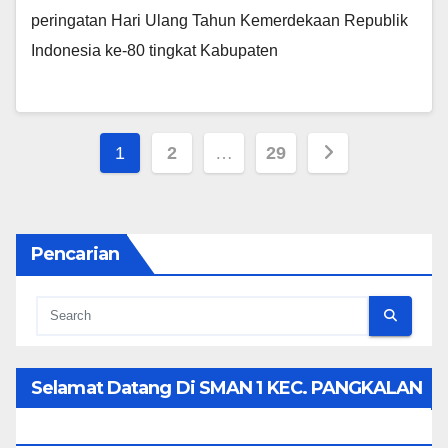
peringatan Hari Ulang Tahun Kemerdekaan Republik
Indonesia ke-80 tingkat Kabupaten
Posts
1
2
…
29
pagination
Pencarian
Selamat Datang Di SMAN 1 KEC. PANGKALAN
KOTO BARU