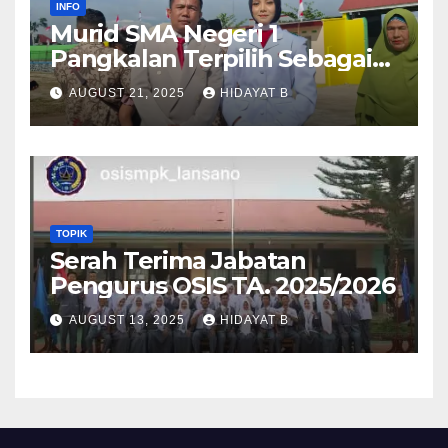
INFO
Murid SMA Negeri 1
Pangkalan Terpilih Sebagai
Anggota Paskibra Tingkat
AUGUST 21, 2025
HIDAYAT B
Kabupaten Lima Puluh Kota
TOPIK
Serah Terima Jabatan
Pengurus OSIS TA. 2025/2026
AUGUST 13, 2025
HIDAYAT B