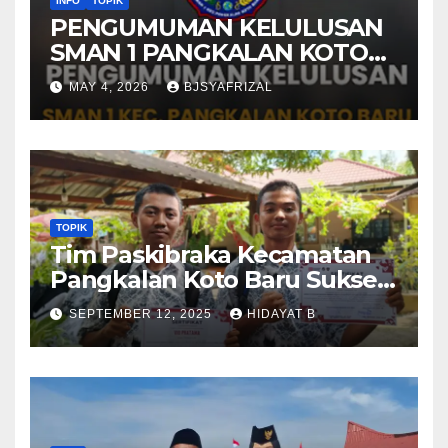
INFO
TOPIK
PENGUMUMAN KELULUSAN
SMAN 1 PANGKALAN KOTO
BARU TAHUN AJARAN 2025-
MAY 4, 2026
BJSYAFRIZAL
2026
TOPIK
Tim Paskibraka Kecamatan
Pangkalan Koto Baru Sukses
Laksanakan Tugas pada
SEPTEMBER 12, 2025
HIDAYAT B
Upacara 17 Agustus 2025