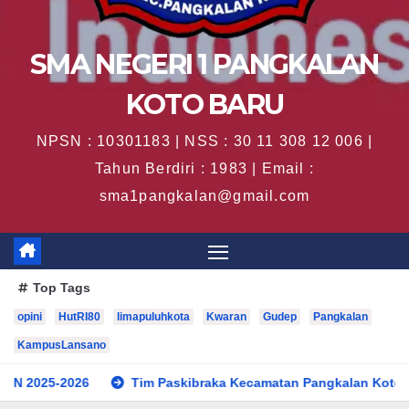
SMA NEGERI 1 PANGKALAN
KOTO BARU
NPSN : 10301183 | NSS : 30 11 308 12 006 |
Tahun Berdiri : 1983 | Email :
sma1pangkalan@gmail.com
Top Tags
opini
HutRI80
limapuluhkota
Kwaran
Gudep
Pangkalan
KampusLansano
Tim Paskibraka Kecamatan Pangkalan Koto Baru Sukses L