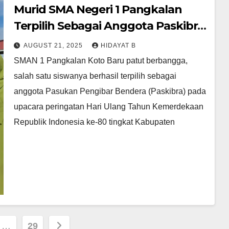
Murid SMA Negeri 1 Pangkalan
Terpilih Sebagai Anggota Paskibra
Tingkat Kabupaten Lima Puluh
AUGUST 21, 2025
HIDAYAT B
Kota
SMAN 1 Pangkalan Koto Baru patut berbangga,
salah satu siswanya berhasil terpilih sebagai
anggota Pasukan Pengibar Bendera (Paskibra) pada
upacara peringatan Hari Ulang Tahun Kemerdekaan
Republik Indonesia ke-80 tingkat Kabupaten
…
29