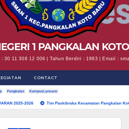
EGERI 1 PANGKALAN KOT
: 30 11 308 12 006 | Tahun Berdiri : 1983 | Email : 
KEGIATAN
CONTACT
p
Pangkalan
KampusLansano
026
Tim Paskibraka Kecamatan Pangkalan Koto Baru Suks