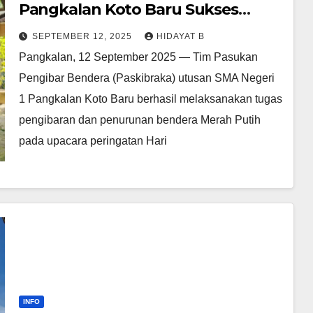
Pangkalan Koto Baru Sukses
Laksanakan Tugas pada Upacara
SEPTEMBER 12, 2025
HIDAYAT B
17 Agustus 2025
Pangkalan, 12 September 2025 — Tim Pasukan
Pengibar Bendera (Paskibraka) utusan SMA Negeri
1 Pangkalan Koto Baru berhasil melaksanakan tugas
pengibaran dan penurunan bendera Merah Putih
pada upacara peringatan Hari
INFO