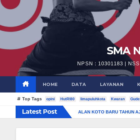
SMA N
NPSN : 10301183 | NSS 
HOME
DATA
LAYANAN
Top Tags
opini
HutRI80
limapuluhkota
Kwaran
Gude
Latest Post
USAN SMAN 1 PANGKALAN KOTO BARU TAHUN AJARAN 2025-2