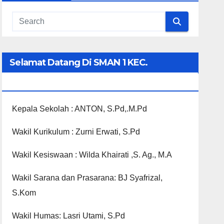
Selamat Datang Di SMAN 1 KEC.
PANGKALAN KOTO BARU
Kepala Sekolah : ANTON, S.Pd,.M.Pd
Wakil Kurikulum : Zurni Erwati, S.Pd
Wakil Kesiswaan : Wilda Khairati ,S. Ag., M.A
Wakil Sarana dan Prasarana: BJ Syafrizal,
S.Kom
Wakil Humas: Lasri Utami, S.Pd