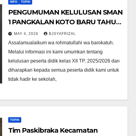
INFO
TOPIK
PENGUMUMAN KELULUSAN SMAN
1 PANGKALAN KOTO BARU TAHUN
AJARAN 2025-2026
MAY 4, 2026
BJSYAFRIZAL
Assalamualaikum wa rohmatullahi wa barokatuh.
Melalui informasi ini kami umumkan tentang
kelulusan peserta didik kelas XII TP. 2025/2026 dan
diharapkan kepada semua peserta didik kami untuk
tidak hadir ke sekolah,
TOPIK
Tim Paskibraka Kecamatan