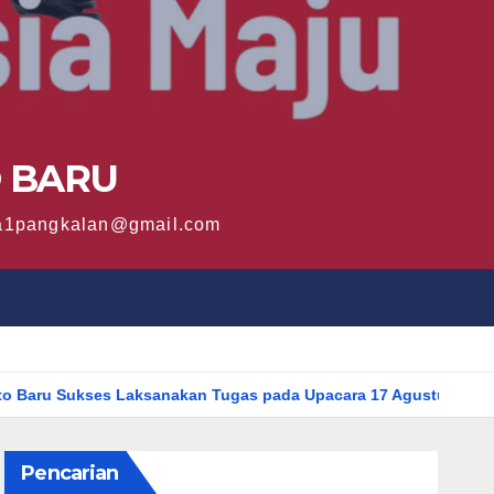
O BARU
sma1pangkalan@gmail.com
es Laksanakan Tugas pada Upacara 17 Agustus 2025
Murid
Pencarian