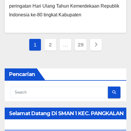
peringatan Hari Ulang Tahun Kemerdekaan Republik
Indonesia ke-80 tingkat Kabupaten
Posts
1
2
…
29
pagination
Pencarian
Selamat Datang Di SMAN 1 KEC. PANGKALAN
KOTO BARU