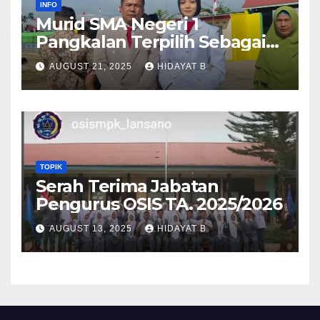
INFO
Murid SMA Negeri 1
Pangkalan Terpilih Sebagai
Anggota Paskibra Tingkat
AUGUST 21, 2025
HIDAYAT B
Kabupaten Lima Puluh Kota
TOPIK
Serah Terima Jabatan
Pengurus OSIS TA. 2025/2026
AUGUST 13, 2025
HIDAYAT B