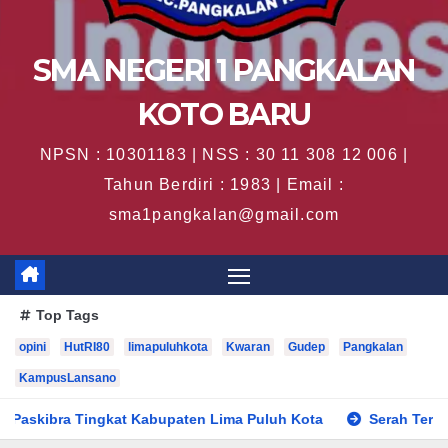
SMA NEGERI 1 PANGKALAN
KOTO BARU
NPSN : 10301183 | NSS : 30 11 308 12 006 |
Tahun Berdiri : 1983 | Email :
sma1pangkalan@gmail.com
Top Tags
opini
HutRI80
limapuluhkota
Kwaran
Gudep
Pangkalan
KampusLansano
ngkat Kabupaten Lima Puluh Kota
Serah Terima Jabatan Pen