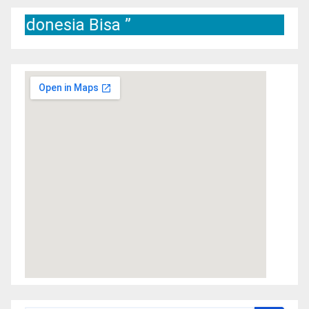
esia Bisa ”