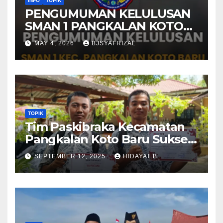
INFO
TOPIK
PENGUMUMAN KELULUSAN
SMAN 1 PANGKALAN KOTO
BARU TAHUN AJARAN 2025-
MAY 4, 2026
BJSYAFRIZAL
2026
TOPIK
Tim Paskibraka Kecamatan
Pangkalan Koto Baru Sukses
Laksanakan Tugas pada
SEPTEMBER 12, 2025
HIDAYAT B
Upacara 17 Agustus 2025