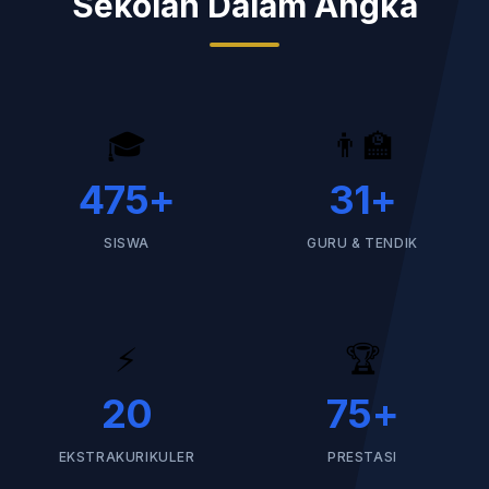
Sekolah Dalam Angka
🎓
👨‍🏫
475
+
31
+
SISWA
GURU & TENDIK
⚡
🏆
20
75
+
EKSTRAKURIKULER
PRESTASI