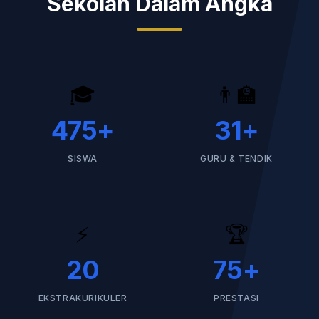
Sekolah Dalam Angka
🎓
👨‍🏫
475
+
31
+
SISWA
GURU & TENDIK
⚡
🏆
20
75
+
EKSTRAKURIKULER
PRESTASI