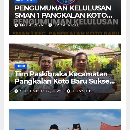
INFO
TOPIK
PENGUMUMAN KELULUSAN
SMAN 1 PANGKALAN KOTO
BARU TAHUN AJARAN 2025-
MAY 4, 2026
BJSYAFRIZAL
2026
TOPIK
Tim Paskibraka Kecamatan
Pangkalan Koto Baru Sukses
Laksanakan Tugas pada
SEPTEMBER 12, 2025
HIDAYAT B
Upacara 17 Agustus 2025