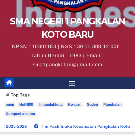
SMA NEGERI 1 PANGKALAN
KOTO BARU
NPSN : 10301183 | NSS : 30 11 308 12 006 |
Tahun Berdiri : 1983 | Email :
sma1pangkalan@gmail.com
Top Tags
opini
HutRI80
limapuluhkota
Kwaran
Gudep
Pangkalan
KampusLansano
Tim Paskibraka Kecamatan Pangkalan Koto Baru Sukses Lak