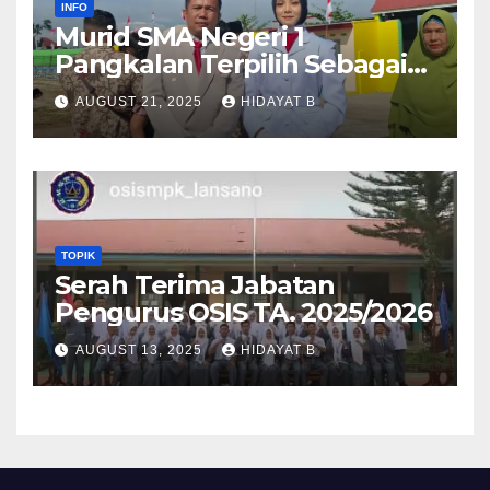
INFO
Murid SMA Negeri 1
Pangkalan Terpilih Sebagai
Anggota Paskibra Tingkat
AUGUST 21, 2025
HIDAYAT B
Kabupaten Lima Puluh Kota
TOPIK
Serah Terima Jabatan
Pengurus OSIS TA. 2025/2026
AUGUST 13, 2025
HIDAYAT B