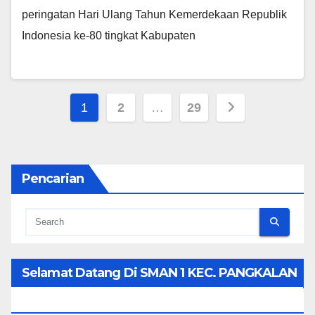
peringatan Hari Ulang Tahun Kemerdekaan Republik
Indonesia ke-80 tingkat Kabupaten
Posts
1
2
…
29
pagination
Pencarian
Selamat Datang Di SMAN 1 KEC. PANGKALAN
KOTO BARU