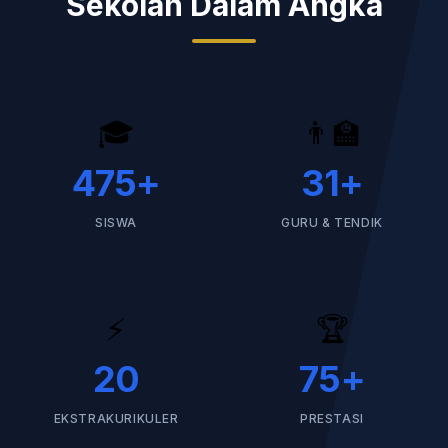
Sekolah Dalam Angka
🎓
👨‍🏫
475
+
31
+
SISWA
GURU & TENDIK
⚡
🏆
20
75
+
EKSTRAKURIKULER
PRESTASI