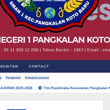
EGERI 1 PANGKALAN KOT
: 30 11 308 12 006 | Tahun Berdiri : 1983 | Email : 
KEGIATAN
CONTACT
p
Pangkalan
KampusLansano
5-2026
Tim Paskibraka Kecamatan Pangkalan Koto Baru S