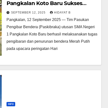
Pangkalan Koto Baru Sukses
Laksanakan Tugas pada Upacara
SEPTEMBER 12, 2025
HIDAYAT B
17 Agustus 2025
Pangkalan, 12 September 2025 — Tim Pasukan
Pengibar Bendera (Paskibraka) utusan SMA Negeri
1 Pangkalan Koto Baru berhasil melaksanakan tugas
pengibaran dan penurunan bendera Merah Putih
pada upacara peringatan Hari
INFO