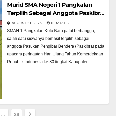
Murid SMA Negeri 1 Pangkalan
Terpilih Sebagai Anggota Paskibra
Tingkat Kabupaten Lima Puluh
AUGUST 21, 2025
HIDAYAT B
Kota
SMAN 1 Pangkalan Koto Baru patut berbangga,
salah satu siswanya berhasil terpilih sebagai
anggota Pasukan Pengibar Bendera (Paskibra) pada
upacara peringatan Hari Ulang Tahun Kemerdekaan
Republik Indonesia ke-80 tingkat Kabupaten
…
29