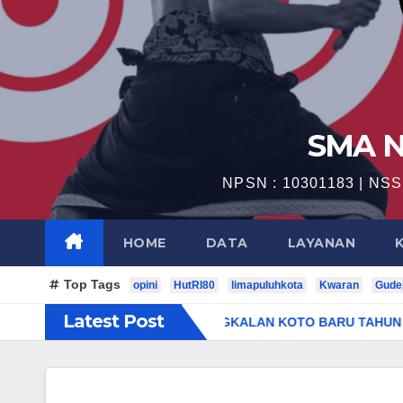
SMA N
NPSN : 10301183 | NSS 
HOME
DATA
LAYANAN
Top Tags
opini
HutRI80
limapuluhkota
Kwaran
Gude
Latest Post
LULUSAN SMAN 1 PANGKALAN KOTO BARU TAHUN AJARAN 202