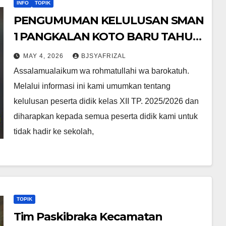
INFO
TOPIK
PENGUMUMAN KELULUSAN SMAN
1 PANGKALAN KOTO BARU TAHUN
AJARAN 2025-2026
MAY 4, 2026
BJSYAFRIZAL
Assalamualaikum wa rohmatullahi wa barokatuh.
Melalui informasi ini kami umumkan tentang
kelulusan peserta didik kelas XII TP. 2025/2026 dan
diharapkan kepada semua peserta didik kami untuk
tidak hadir ke sekolah,
TOPIK
Tim Paskibraka Kecamatan