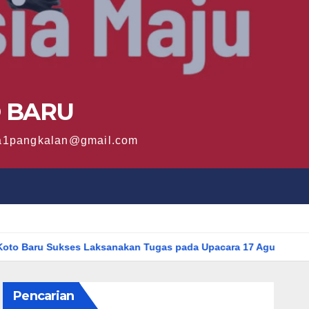
O BARU
sma1pangkalan@gmail.com
ukses Laksanakan Tugas pada Upacara 17 Agustus 2025
Mu
Pencarian