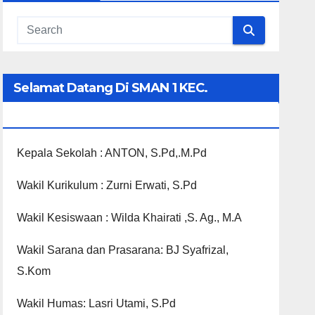
Selamat Datang Di SMAN 1 KEC.
PANGKALAN KOTO BARU
Kepala Sekolah : ANTON, S.Pd,.M.Pd
Wakil Kurikulum : Zurni Erwati, S.Pd
Wakil Kesiswaan : Wilda Khairati ,S. Ag., M.A
Wakil Sarana dan Prasarana: BJ Syafrizal,
S.Kom
Wakil Humas: Lasri Utami, S.Pd