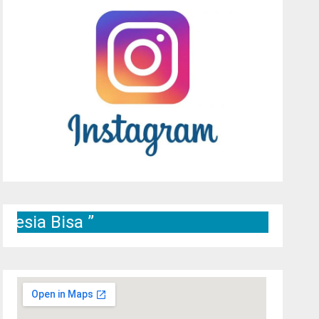
isa ”