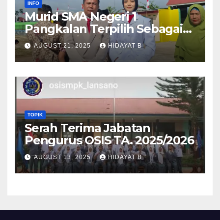
INFO
Murid SMA Negeri 1
Pangkalan Terpilih Sebagai
Anggota Paskibra Tingkat
AUGUST 21, 2025
HIDAYAT B
Kabupaten Lima Puluh Kota
TOPIK
Serah Terima Jabatan
Pengurus OSIS TA. 2025/2026
AUGUST 13, 2025
HIDAYAT B