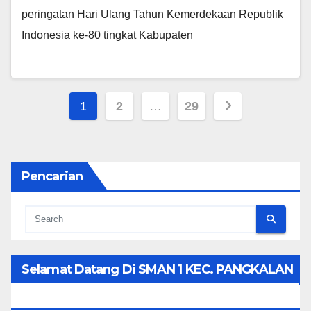
peringatan Hari Ulang Tahun Kemerdekaan Republik
Indonesia ke-80 tingkat Kabupaten
Posts
1
2
…
29
pagination
Pencarian
Selamat Datang Di SMAN 1 KEC. PANGKALAN
KOTO BARU