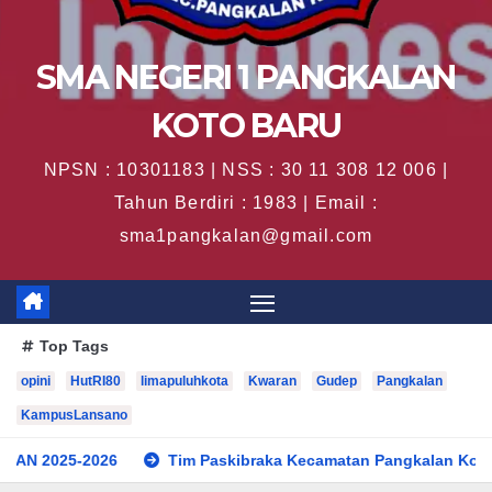
SMA NEGERI 1 PANGKALAN
KOTO BARU
NPSN : 10301183 | NSS : 30 11 308 12 006 |
Tahun Berdiri : 1983 | Email :
sma1pangkalan@gmail.com
Top Tags
opini
HutRI80
limapuluhkota
Kwaran
Gudep
Pangkalan
KampusLansano
6
Tim Paskibraka Kecamatan Pangkalan Koto Baru Sukses 