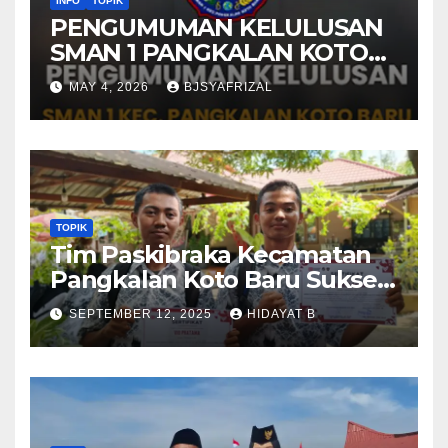
INFO
TOPIK
PENGUMUMAN KELULUSAN
SMAN 1 PANGKALAN KOTO
BARU TAHUN AJARAN 2025-
MAY 4, 2026
BJSYAFRIZAL
2026
TOPIK
Tim Paskibraka Kecamatan
Pangkalan Koto Baru Sukses
Laksanakan Tugas pada
SEPTEMBER 12, 2025
HIDAYAT B
Upacara 17 Agustus 2025