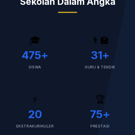
Sekolah Dalam Angka
🎓
👨‍🏫
475
+
31
+
SISWA
GURU & TENDIK
⚡
🏆
20
75
+
EKSTRAKURIKULER
PRESTASI