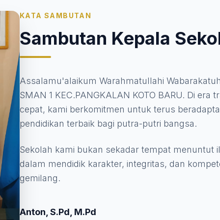
KATA SAMBUTAN
Sambutan Kepala Seko
Assalamu'alaikum Warahmatullahi Wabarakatuh. S
SMAN 1 KEC.PANGKALAN KOTO BARU. Di era tran
cepat, kami berkomitmen untuk terus beradapt
pendidikan terbaik bagi putra-putri bangsa.
Sekolah kami bukan sekadar tempat menuntut 
dalam mendidik karakter, integritas, dan kompe
gemilang.
Anton, S.Pd, M.Pd