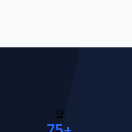
🏆
75
+