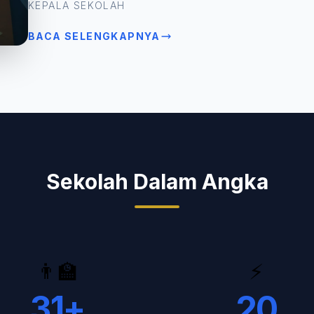
KEPALA SEKOLAH
BACA SELENGKAPNYA
Sekolah Dalam Angka
👨‍🏫
⚡
31
+
20