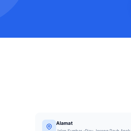
Alamat
Jalan Sumbar -Riau Jorong Pauh Anok,