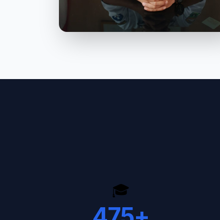
🎓
475
+