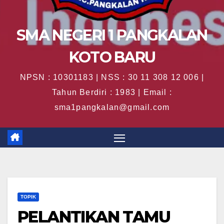
SMA NEGERI 1 PANGKALAN
KOTO BARU
NPSN : 10301183 | NSS : 30 11 308 12 006 |
Tahun Berdiri : 1983 | Email :
sma1pangkalan@gmail.com
TOPIK
PELANTIKAN TAMU