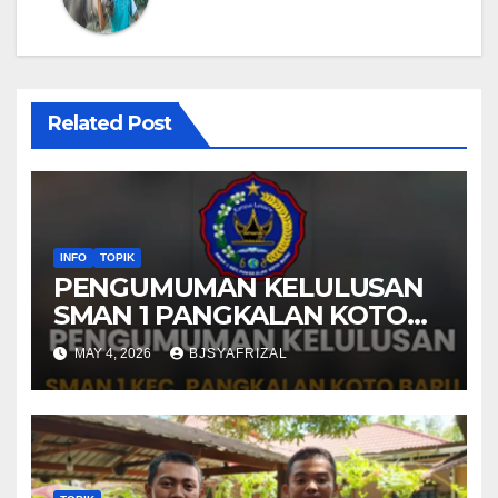
Related Post
INFO
TOPIK
PENGUMUMAN KELULUSAN
SMAN 1 PANGKALAN KOTO
BARU TAHUN AJARAN 2025-
MAY 4, 2026
BJSYAFRIZAL
2026