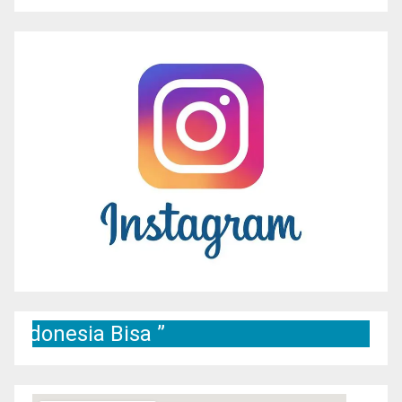
nesia Bisa ”