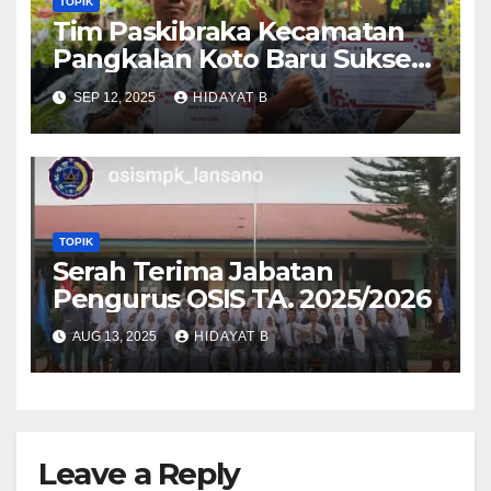
TOPIK
Tim Paskibraka Kecamatan
Pangkalan Koto Baru Sukses
Laksanakan Tugas pada
SEP 12, 2025
HIDAYAT B
Upacara 17 Agustus 2025
TOPIK
Serah Terima Jabatan
Pengurus OSIS TA. 2025/2026
AUG 13, 2025
HIDAYAT B
Leave a Reply