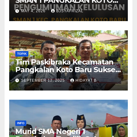
SMAN 1 PANGKALAN KOTO
BARU TAHUN AJARAN 2025-
MAY 4, 2026
BJSYAFRIZAL
2026
TOPIK
Tim Paskibraka Kecamatan
Pangkalan Koto Baru Sukses
Laksanakan Tugas pada
SEPTEMBER 12, 2025
HIDAYAT B
Upacara 17 Agustus 2025
INFO
Murid SMA Negeri 1