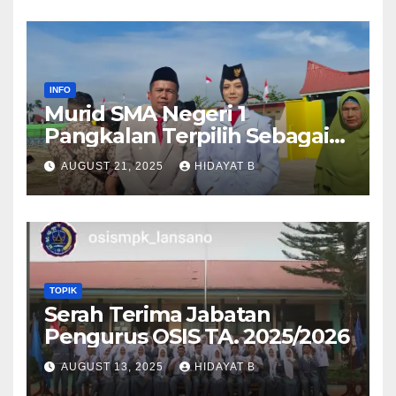
INFO
Murid SMA Negeri 1
Pangkalan Terpilih Sebagai
Anggota Paskibra Tingkat
AUGUST 21, 2025
HIDAYAT B
Kabupaten Lima Puluh Kota
TOPIK
Serah Terima Jabatan
Pengurus OSIS TA. 2025/2026
AUGUST 13, 2025
HIDAYAT B