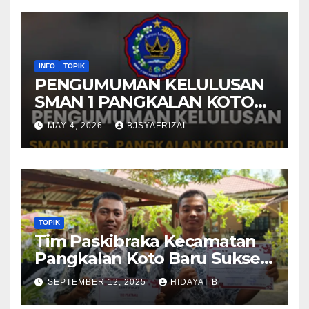
INFO
TOPIK
PENGUMUMAN KELULUSAN
SMAN 1 PANGKALAN KOTO
BARU TAHUN AJARAN 2025-
MAY 4, 2026
BJSYAFRIZAL
2026
TOPIK
Tim Paskibraka Kecamatan
Pangkalan Koto Baru Sukses
Laksanakan Tugas pada
SEPTEMBER 12, 2025
HIDAYAT B
Upacara 17 Agustus 2025