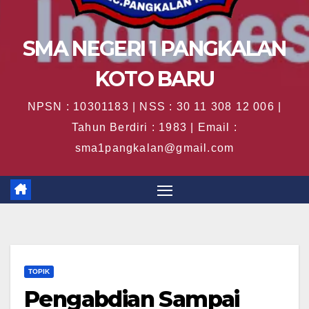
SMA NEGERI 1 PANGKALAN
KOTO BARU
NPSN : 10301183 | NSS : 30 11 308 12 006 |
Tahun Berdiri : 1983 | Email :
sma1pangkalan@gmail.com
TOPIK
Pengabdian Sampai