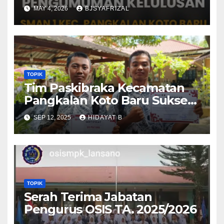
BARU TAHUN AJARAN 2025-
MAY 4, 2026
BJSYAFRIZAL
2026
TOPIK
Tim Paskibraka Kecamatan
Pangkalan Koto Baru Sukses
Laksanakan Tugas pada
SEP 12, 2025
HIDAYAT B
Upacara 17 Agustus 2025
TOPIK
Serah Terima Jabatan
Pengurus OSIS TA. 2025/2026