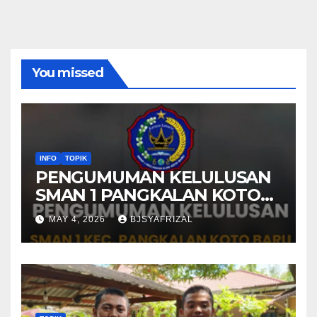
You missed
INFO
TOPIK
PENGUMUMAN KELULUSAN
SMAN 1 PANGKALAN KOTO
BARU TAHUN AJARAN 2025-
MAY 4, 2026
BJSYAFRIZAL
2026