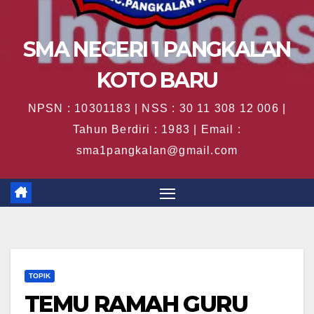
SMA NEGERI 1 PANGKALAN
KOTO BARU
NPSN : 10301183 | NSS : 30 11 308 12 006 |
Tahun Berdiri : 1983 | Email :
sma1pangkalan@gmail.com
TOPIK
TEMU RAMAH GURU