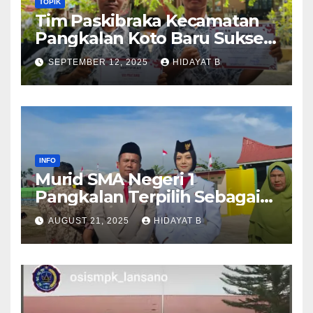
TOPIK
Tim Paskibraka Kecamatan
Pangkalan Koto Baru Sukses
Laksanakan Tugas pada
SEPTEMBER 12, 2025
HIDAYAT B
Upacara 17 Agustus 2025
INFO
Murid SMA Negeri 1
Pangkalan Terpilih Sebagai
Anggota Paskibra Tingkat
AUGUST 21, 2025
HIDAYAT B
Kabupaten Lima Puluh Kota