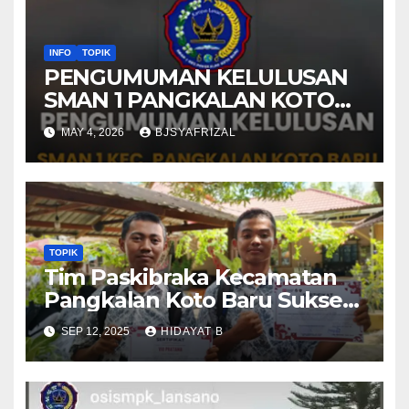
INFO
TOPIK
PENGUMUMAN KELULUSAN
SMAN 1 PANGKALAN KOTO
BARU TAHUN AJARAN 2025-
MAY 4, 2026
BJSYAFRIZAL
2026
TOPIK
Tim Paskibraka Kecamatan
Pangkalan Koto Baru Sukses
Laksanakan Tugas pada
SEP 12, 2025
HIDAYAT B
Upacara 17 Agustus 2025