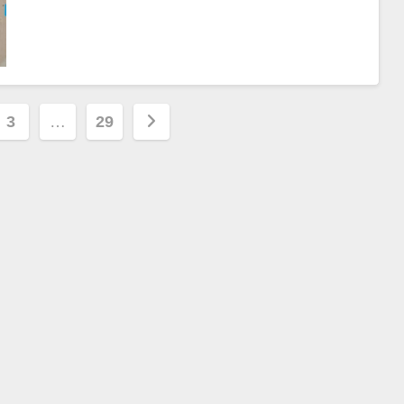
3
…
29