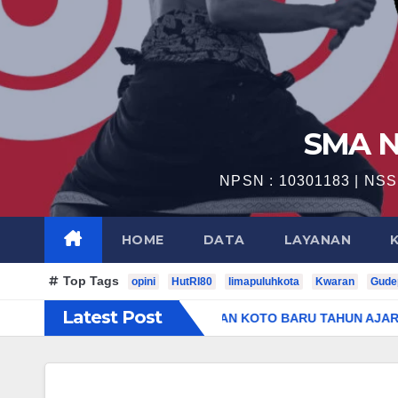
SMA N
NPSN : 10301183 | NSS 
HOME
DATA
LAYANAN
Top Tags
opini
HutRI80
limapuluhkota
Kwaran
Gude
Latest Post
AN SMAN 1 PANGKALAN KOTO BARU TAHUN AJARAN 2025-20