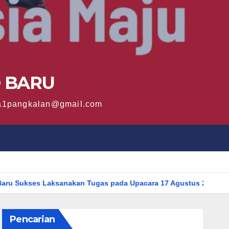
O BARU
sma1pangkalan@gmail.com
 Laksanakan Tugas pada Upacara 17 Agustus 2025
Murid SM
Pencarian