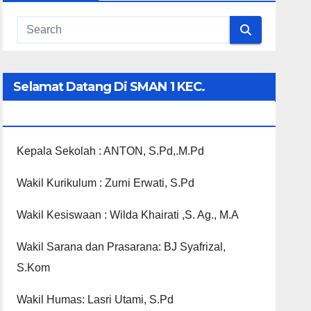
Selamat Datang Di SMAN 1 KEC.
PANGKALAN KOTO BARU
Kepala Sekolah : ANTON, S.Pd,.M.Pd
Wakil Kurikulum : Zurni Erwati, S.Pd
Wakil Kesiswaan : Wilda Khairati ,S. Ag., M.A
Wakil Sarana dan Prasarana: BJ Syafrizal,
S.Kom
Wakil Humas: Lasri Utami, S.Pd