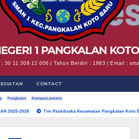
EGERI 1 PANGKALAN KOT
: 30 11 308 12 006 | Tahun Berdiri : 1983 | Email : 
KEGIATAN
CONTACT
p
Pangkalan
KampusLansano
26
Tim Paskibraka Kecamatan Pangkalan Koto Baru Sukses